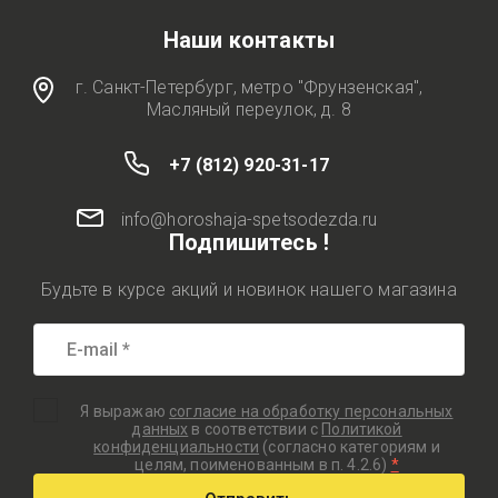
Наши контакты
г. Санкт-Петербург, метро "Фрунзенская",
Масляный переулок, д. 8
+7 (812) 920-31-17
info@horoshaja-spetsodezda.ru
Подпишитесь !
Будьте в курсе акций и новинок нашего магазина
Я выражаю
согласие на обработку персональных
данных
в соответствии с
Политикой
конфиденциальности
(согласно категориям и
целям, поименованным в п. 4.2.6)
*