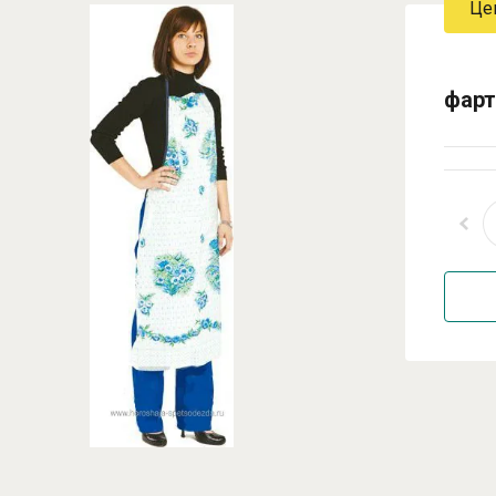
Це
фарт