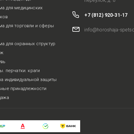
переулок, д. 8
ма для медицинских
+7 (812) 920-31-17
иков
а для торговли и сферы
info@horoshaja-spets
а для охранных структур
аж
увь
ы. перчатки. краги
а индивидуальной защиты
ьные принадлежности
дажа