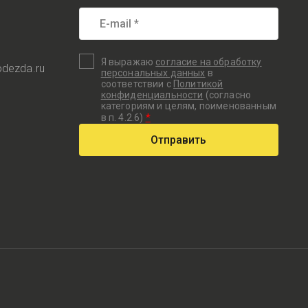
Я выражаю
согласие на обработку
odezda.ru
персональных данных
в
соответствии с
Политикой
конфиденциальности
(согласно
категориям и целям, поименованным
*
в п. 4.2.6)
Отправить