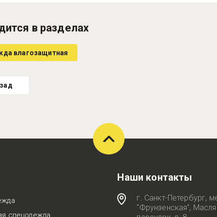
дится в разделах
жда влагозащитная
зад
Наши контакты
г. Санкт-Петербург, м
ежда
"Фрунзенская", Масл
ая спецодежда