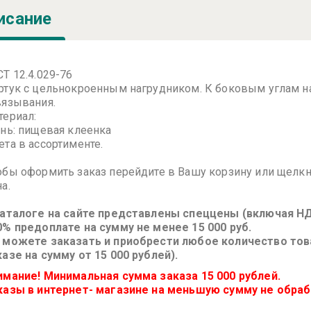
исание
СТ 12.4.029-76
ртук с цельнокроенным нагрудником. К боковым углам на
вязывания.
териал:
ань: пищевая клеенка
ета в ассортименте.
обы оформить заказ перейдите в Вашу корзину или щелкн
а.
каталоге на сайте представлены спеццены (включая НД
0% предоплате на сумму не менее 15 000 руб.
 можете заказать и приобрести любое количество това
казе на сумму от 15 000 рублей).
имание! Минимальная сумма заказа 15 000 рублей.
казы в интернет- магазине на меньшую сумму не обра