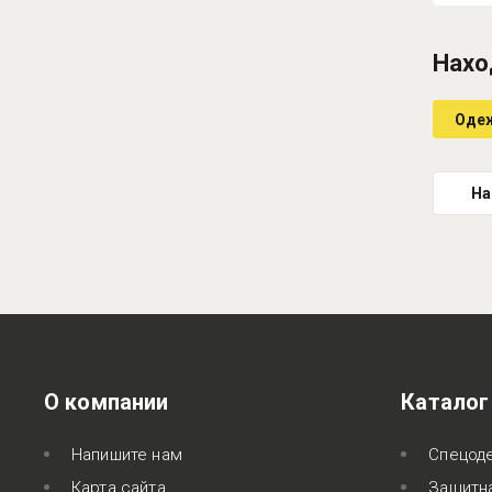
Нахо
Оде
На
О компании
Каталог
Напишите нам
Спецод
Карта сайта
Защитн