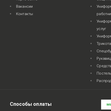
Вакансии
Унифор
Контакты
работн
Униформ
услуг
Униформ
Трикот
Спецоб
Рукавиц
Средств
Постел
Распро
Способы оплаты